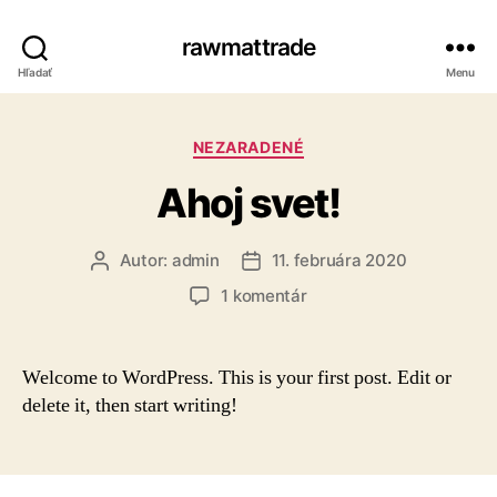
rawmattrade
Hľadať
Menu
Kategórie
NEZARADENÉ
Ahoj svet!
Autor:
admin
11. februára 2020
Autor
Dátum
článku
článku
na
1 komentár
Ahoj
svet!
Welcome to WordPress. This is your first post. Edit or
delete it, then start writing!