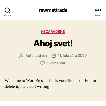
rawmattrade
Hľadať
Menu
Kategórie
NEZARADENÉ
Ahoj svet!
Autor:
admin
11. februára 2020
Autor
Dátum
článku
článku
na
1 komentár
Ahoj
svet!
Welcome to WordPress. This is your first post. Edit or
delete it, then start writing!