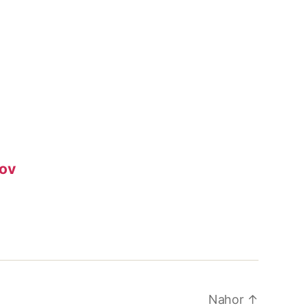
rov
Nahor
↑