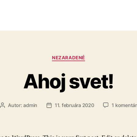
Kategórie
NEZARADENÉ
Ahoj svet!
Autor:
admin
11. februára 2020
1 komentár
Autor
Dátum
článku
článku