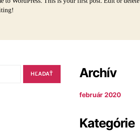
to WordPress. This is your first post. Edit or delete 
iting!
Archív
február 2020
Kategórie