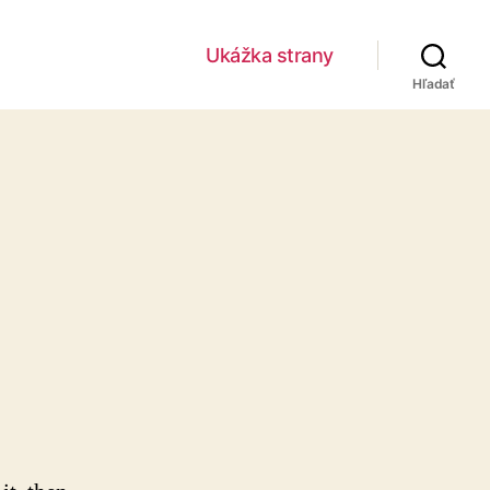
Ukážka strany
Hľadať
na
Ahoj
svet!