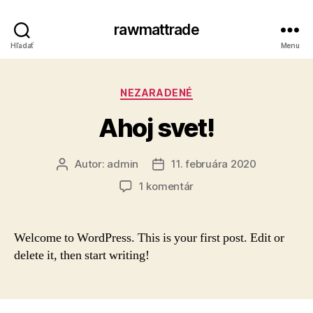
rawmattrade
Hľadať
Menu
Kategórie
NEZARADENÉ
Ahoj svet!
Autor:
admin
11. februára 2020
Autor
Dátum
článku
článku
na
1 komentár
Ahoj
svet!
Welcome to WordPress. This is your first post. Edit or
delete it, then start writing!