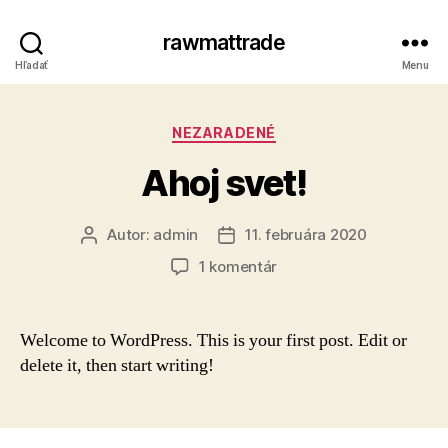
rawmattrade
Hľadať
Menu
Kategórie
NEZARADENÉ
Ahoj svet!
Autor:
admin
11. februára 2020
Autor
Dátum
článku
článku
na
1 komentár
Ahoj
svet!
Welcome to WordPress. This is your first post. Edit or
delete it, then start writing!